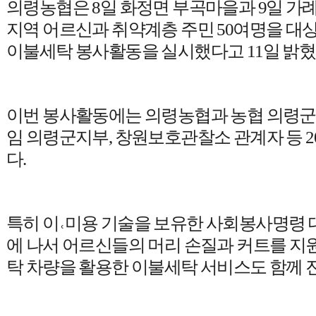
의령농협은
8
일 화정면 부곡마을과
9
일 가
지역 어르신과 취약계층 주민
50
여명을 대상
이불세탁 봉사활동을 실시했다고
11
일 밝
이번 봉사활동에는 의령농협과 농협 의령
임 의령군지부
,
창원보호관찰소 관계자 등
2
다
.
특히 이
˓
미용 기술을 보유한 사회봉사명령
에 나서 어르신들의 머리 손질과 커트를 
탁 차량을 활용한 이불세탁 서비스도 함께