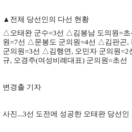
▲
전체 당선인의 다선 현황
△
오태완 군수
=3
선
△
김봉남 도의원
=
초
원
=7
선
△
문봉도 군의원
=4
선
△
김판곤
,
군의원
=3
선
△
김행연
,
오민자 군의원
=2
규
,
오경주
(
여성비례대표
)
군의원
=
초선
변경출 기자
사진
...3
선 도전에 성공한 오태완 당선인