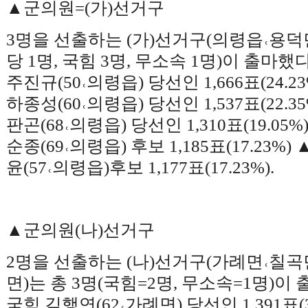
▲
군의원
=(
가
)
선거구
3
명을 선출하는
(
가
)
선거구
(
의령읍
˓
용덕
당
1
명
,
국힘
3
명
,
무소속
1
명
)
이 출마했
주진규
(50
˓
의령읍
)
당선인
1,666
표
(24.2
하종성
(60
˓
의령읍
)
당선인
1,537
표
(22.3
판곤
(68
˓
의령읍
)
당선인
1,310
표
(19.05%
순종
(69
˓
의령읍
)
후보
1,185
표
(17.23%)
윤
(57
˓
의령읍
)
후보
1,177
표
(17.23%).
▲
군의원
(
나
)
선거구
2
명을 선출하는
(
나
)
선거구
(
가례면
˓
칠곡
면
)
는 총
3
명
(
국힘
=2
명
,
무소속
=1
명
)
이 
국힘 김행연
(62
˓
가례면
)
당선인
1.391
표
(