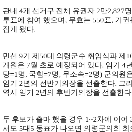
관내
4
개 선거구 전체 유권자
2
만
2,827
명
투표에 참여 했으며
,
무효는
550
표
,
기권
집계 됐다
.
민선
9
기 제
50
대 의령군수 취임식과 제
1
개원은
7
월 초로 예정되어 있다
.
임기
4
당
=1
명
,
국힘
=7
명
,
무소속
=2
명
)
군의원은
임기
2
년의 전반기의장을 선출한다
.
그
역시 임기
2
년의 후반기의장을 선출한다
두 후보가 출마 했을 경우
1~2
차에 이어
서도
5
대
5
동표가 나오면 의령군의회 회