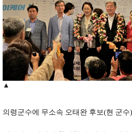
▲
의령군수에 무소속 오태완 후보
(
현 군수
후
6
보