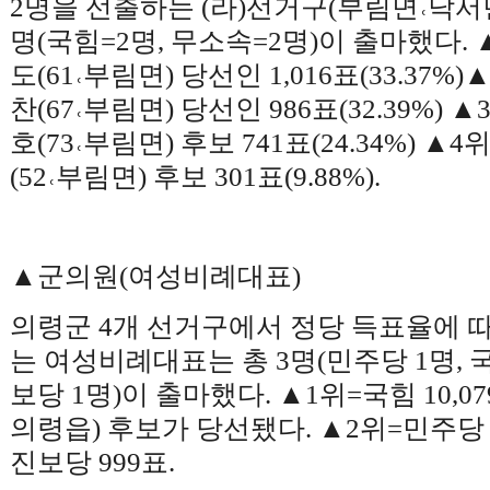
2
명을 선출하는
(
라
)
선거구
(
부림면
˓
낙서
명
(
국힘
=2
명
,
무소속
=2
명
)
이 출마했다
.
도
(61
˓
부림면
)
당선인
1,016
표
(33.37%)
찬
(67
˓
부림면
)
당선인
986
표
(32.39%)
▲
호
(73
˓
부림면
)
후보
741
표
(24.34%)
▲
4
(52
˓
부림면
)
후보
301
표
(9.88%).
▲
군의원
(
여성비례대표
)
의령군
4
개 선거구에서 정당 득표율에 
는 여성비례대표는 총
3
명
(
민주당
1
명
,
보당
1
명
)
이 출마했다
.
▲
1
위
=
국힘
10,07
의령읍
)
후보가 당선됐다
.
▲
2
위
=
민주
진보당
999
표
.