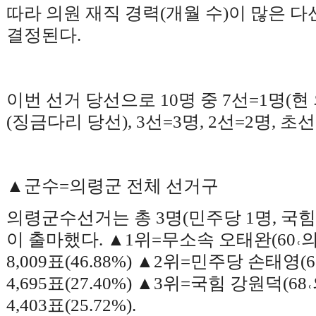
따라 의원 재직 경력
(
개월 수
)
이 많은 
결정된다
.
이번 선거 당선으로
10
명 중
7
선
=1
명
(
현
(
징금다리 당선
), 3
선
=3
명
, 2
선
=2
명
,
초선
▲
군수
=
의령군 전체 선거구
의령군수선거는 총
3
명
(
민주당
1
명
,
국
이 출마했다
.
▲
1
위
=
무소속 오태완
(60
˓
8,009
표
(46.88%)
▲
2
위
=
민주당 손태영
(
4,695
표
(27.40%)
▲
3
위
=
국힘 강원덕
(68
˓
4,403
표
(25.72%).