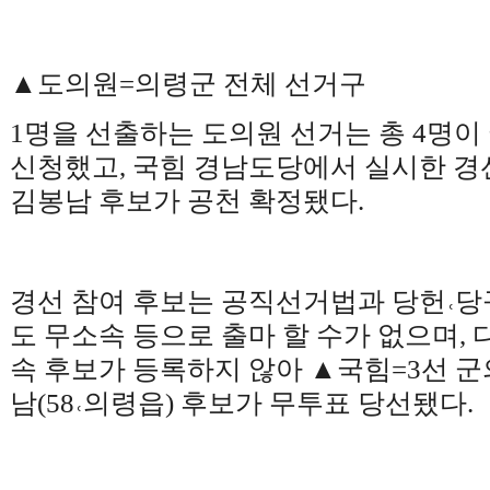
▲
도의원
=
의령군 전체 선거구
1
명을 선출하는 도의원 선거는 총
4
명이
신청했고
,
국힘 경남도당에서 실시한 경
김봉남 후보가 공천 확정됐다
.
경선 참여 후보는 공직선거법과 당헌
˓
당
도 무소속 등으로 출마 할 수가 없으며
,
속 후보가 등록하지 않아
▲
국힘
=3
선 군
남
(58
˓
의령읍
)
후보가 무투표 당선됐다
.