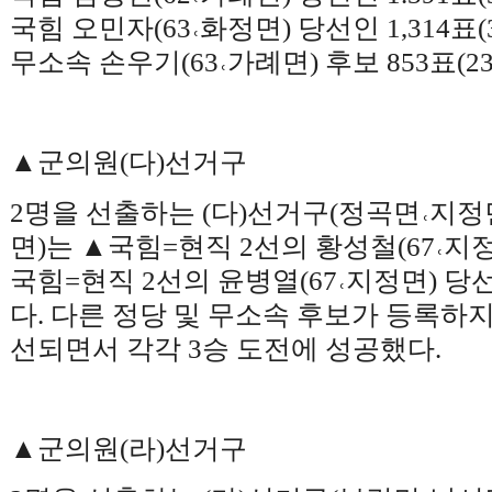
국힘 오민자
(63
˓
화정면
)
당선인
1,314
표
(
무소속 손우기
(63
˓
가례면
)
후보
853
표
(2
▲
군의원
(
다
)
선거구
2
명을 선출하는
(
다
)
선거구
(
정곡면
˓
지정
면
)
는
▲
국힘
=
현직
2
선의 황성철
(67
˓
지
국힘
=
현직
2
선의 윤병열
(67
˓
지정면
)
당선
다
.
다른 정당 및 무소속 후보가 등록하지
선되면서 각각
3
승 도전에 성공했다
.
▲
군의원
(
라
)
선거구