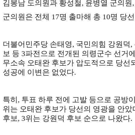
김봉남 도의원과 황성철
,
윤병열 군의원
군의원은 전체
17
명 출마해 총
10
명 당선..
더불어민주당 손태영
,
국민의힘 강원덕
,
보 등
3
파전으로 전개된 의령군수 선거에
무소속 오태완 후보가 압도적으로 당
성공에 이변은 없었다
.
특히
,
투표 하루 전에 고발 등으로 공방
위는 오태완 후보가 당선의 영광을 안았
후보
, 3
위는 강원덕 후보 순으로 나왔다
.