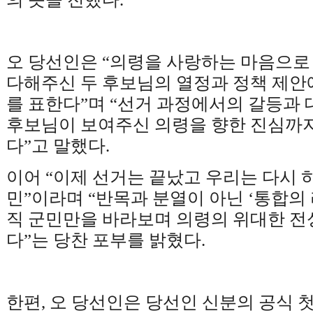
오 당선인은
“
의령을 사랑하는 마음으로
다해주신 두 후보님의 열정과 정책 제안
를 표한다
”
며
“
선거 과정에서의 갈등과 
후보님이 보여주신 의령을 향한 진심까지
다
”
고 말했다
.
이어
“
이제 선거는 끝났고 우리는 다시 
민
”
이라며
“
반목과 분열이 아닌
‘
통합의
직 군민만을 바라보며 의령의 위대한 
다
”
는 당찬 포부를 밝혔다
.
한편
,
오 당선인은 당선인 신분의 공식 