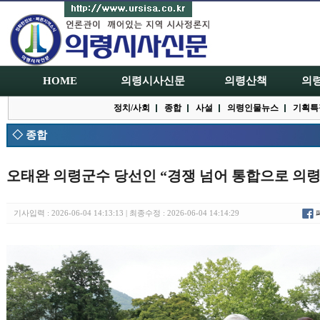
HOME
의령시사신문
의령산책
의
정치/사회
종합
사설
의령인물뉴스
기획특
◇ 종합
오태완 의령군수 당선인 “경쟁 넘어 통합으로 의
기사입력 : 2026-06-04 14:13:13 | 최종수정 : 2026-06-04 14:14:29