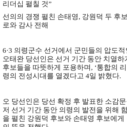
리더십 펼칠 것
”
선의의 경쟁 펼친 손태영
,
강원덕 두 후
로와 감사 전해
6·3
의령군수 선거에서 군민들의 압도적
오태완 당선인은 선거 기간 동안 치열하
후보들을 따뜻하게 포용하며
, ‘
통합의 
령의 전성시대를 열겠다고
4
일 밝혔다
.
오 당선인은 당선 확정 후 발표한 소감문
저 선거 기간 동안 의령의 발전을 위해 
을 펼친 강원덕 후보와 손태영 후보에게
의 뜻을 전했다
.