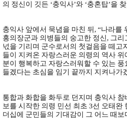
의 정신이 깃든
‘
충익사
’
와
‘
충혼탑
’
을 
충익사 앞에서 묵념을 마친 뒤
, “
나라를 
홍의장군과 의병들의 숭고한 정신
,
그리
넋을 기리며 군수로서의 첫걸음을 떼고
들이 지켜온 자랑스러운 의령의 역사 위
분이 행복하고 자랑스러워할 수 있는 풍
들겠다는 초심을 임기 끝까지 지켜나가
통합과 화합을 화두로 던지며 충익사 참
보를 시작한 의령 민선 최초
3
선 오태완 
더십에 군민들의 기대감이 그 어느 때보