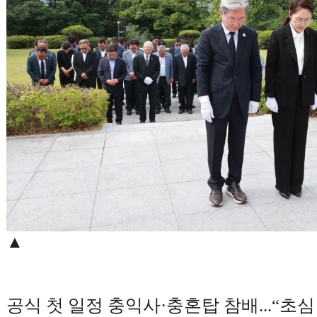
▲
공식 첫 일정 충익사
·
충혼탑 참배
...“
초심