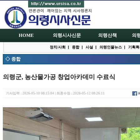
HOME
의령시사신문
의령산책
의
정치/사회
종합
사설
의령인물뉴스
기획특
◇ 종합
의령군, 농산물가공 창업아카데미 수료식
기사입력 : 2026-05-10 08:15:04 | 최종수정 : 2026-05-12 08:26:11