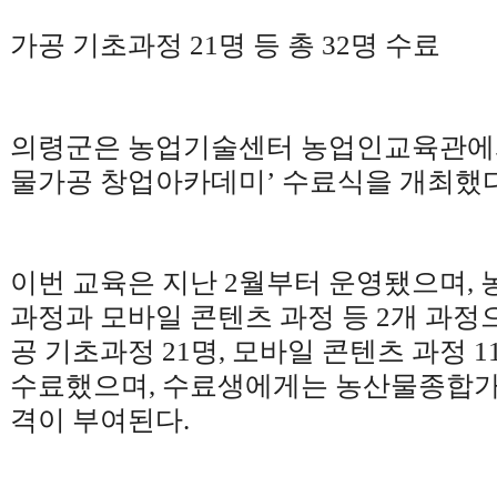
가공 기초과정
21
명 등 총
32
명 수료
의령군은 농업기술센터 농업인교육관
물가공 창업아카데미
’
수료식을 개최했
이번 교육은 지난
2
월부터 운영됐으며
,
과정과 모바일 콘텐츠 과정 등
2
개 과정
공 기초과정
21
명
,
모바일 콘텐츠 과정
1
수료했으며
,
수료생에게는 농산물종합가
격이 부여된다
.