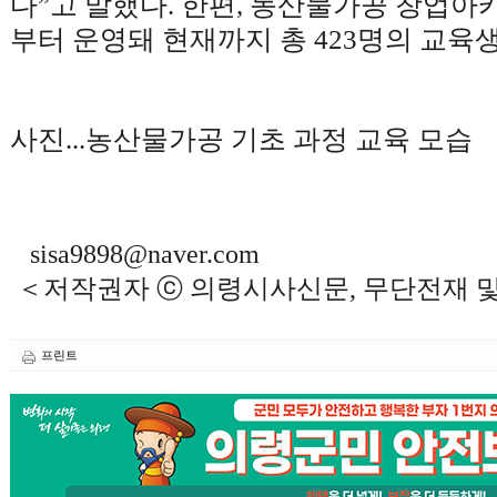
다
”
고 말했다
.
한편
,
농산물가공 창업아
부터 운영돼 현재까지 총
423
명의 교육
사진
...
농산물가공 기초 과정 교육 모습
sisa9898@naver.com
＜저작권자 ⓒ 의령시사신문, 무단전재 
프린트