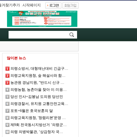
즐겨찾기추가
|
시작페이지
많이본 뉴스
의령소방서, 대형재난대비 긴급구…
의령교육지원청, 숲 해설사와 함…
농관원 경남지원, “반드시 신규 …
의령농협, 농촌마을 찾아 이˓미용…
당선 인사=김봉남 도의원 당선인
의령경찰서, 유치원 교통안전교육…
포토=6월은 호국보훈의 달
의령교육지원청, '청렴리본'운영 …
제9회 전국동시지방선거 ‘의령군…
의령 의병박물관, ‘상감청자 국…