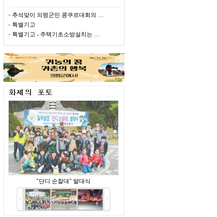
추석맞이 의령군민 콩쿠르대회의 …
특별기고
특별기고 - 주택기초소방설치는 …
"단디 순찰대" 발대식