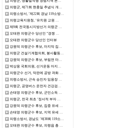
의령군, 생활밀착형 청렴시책 본…
의령군, 제71회 현충일 추념식 개…
의령소방서, ‘제22회 경남 119소방…
의령교육지원청, ‘유치원 교원 …
제9회 전국동시지방선거 의령군 …
오태완 의령군수 당선인 “경쟁 …
오태완 의령군수 당선인 인터뷰
강원덕 의령군수 후보, 마지막 집…
의령군 건설기계협의회, 봉사활동…
강원덕 의령군수 후보, 부림면 마…
박상웅 국회의원, 선거운동 마지…
의령군수 선거, 막판에 공방 격화 …
의령소방서, 근속 승진자 임용장 …
의령군, 공영버스 운전자 건강검…
손태영 의령군수 후보, 군민소득 …
의령군, 전국 최초 ‘정서적 부자 …
강원덕 의령군수 후보, 집중 유세 …
손태영 의령군수 후보, 지역 유세 …
의령소방서, 경남도 ‘제38회 119소…
오태완 의령군수 후보, 의령읍 총 …