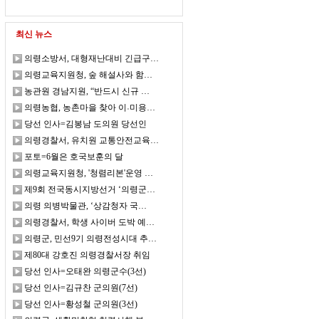
최신 뉴스
의령소방서, 대형재난대비 긴급구…
의령교육지원청, 숲 해설사와 함…
농관원 경남지원, “반드시 신규 …
의령농협, 농촌마을 찾아 이˓미용…
당선 인사=김봉남 도의원 당선인
의령경찰서, 유치원 교통안전교육…
포토=6월은 호국보훈의 달
의령교육지원청, '청렴리본'운영 …
제9회 전국동시지방선거 ‘의령군…
의령 의병박물관, ‘상감청자 국…
의령경찰서, 학생 사이버 도박 예…
의령군, 민선9기 의령전성시대 추…
제80대 강호진 의령경찰서장 취임
당선 인사=오태완 의령군수(3선)
당선 인사=김규찬 군의원(7선)
당선 인사=황성철 군의원(3선)