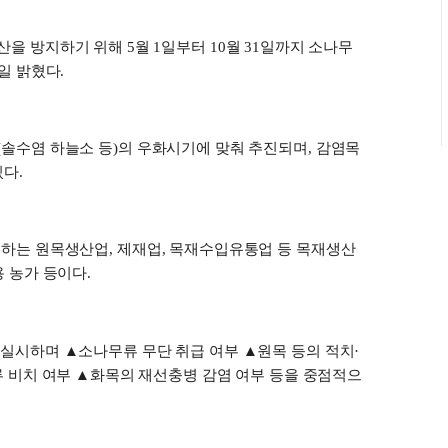
산을 방지하기 위해
5
월
1
일부터
10
월
31
일까지 소나무
일 밝혔다
.
(
솔수염 하늘소 등
)
의 우화시기에 맞춰 추진되며
,
감염목
있다
.
하는 원목생산업
,
제재업
,
목재수입유통업 등 목재생산
용 농가 등이다
.
 실시하며
▲
소나무류 무단 취급 여부
▲
원목 등의 적치
·
류 비치 여부
▲
화목의 재선충병 감염 여부 등을 중점적으