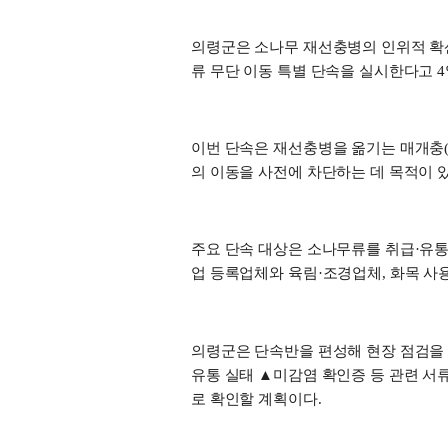
의령군은 소나무 재선충병의 인위적 확
류 무단 이동 특별 단속을 실시한다고
4
이번 단속은 재선충병을 옮기는 매개충
의 이동을 사전에 차단하는 데 목적이 
주요 단속 대상은 소나무류를 취급
·
유통
업 등록업체와 육림
·
조경업체
,
화목 사
의령군은 단속반을 편성해 현장 점검을
유통 실태
▲
미감염 확인증 등 관련 서
로 확인할 계획이다
.