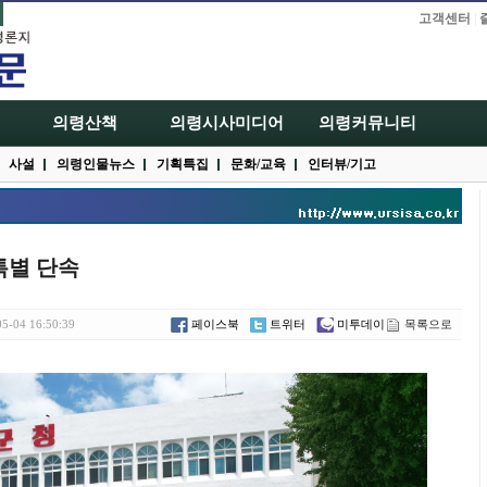
고객센터
|
의령산책
의령시사미디어
의령커뮤니티
사설
의령인물뉴스
기획특집
문화/교육
인터뷰/기고
특별 단속
5-04 16:50:39
페이스북
트위터
미투데이
목록으로