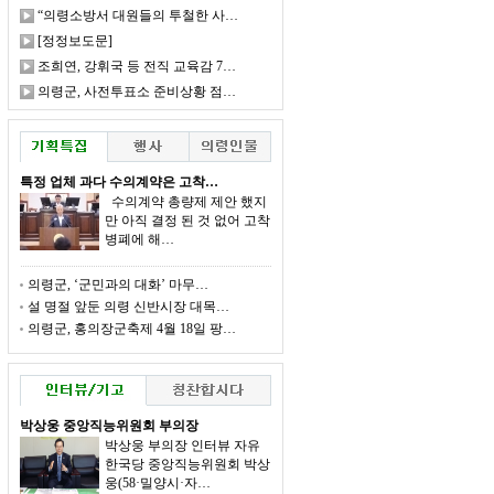
“의령소방서 대원들의 투철한 사…
[정정보도문]
조희연, 강휘국 등 전직 교육감 7…
의령군, 사전투표소 준비상황 점…
특정 업체 과다 수의계약은 고착…
수의계약 총량제 제안 했지
만 아직 결정 된 것 없어 고착
병폐에 해…
의령군, ‘군민과의 대화’ 마무…
설 명절 앞둔 의령 신반시장 대목…
의령군, 홍의장군축제 4월 18일 팡…
박상웅 중앙직능위원회 부의장
박상웅 부의장 인터뷰 자유
한국당 중앙직능위원회 박상
웅(58·밀양시·자…